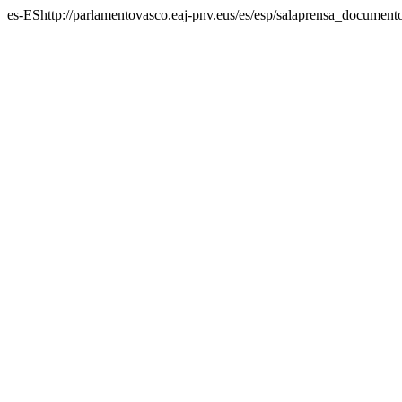
es-ES
http://parlamentovasco.eaj-pnv.eus/es/esp/salaprensa_document