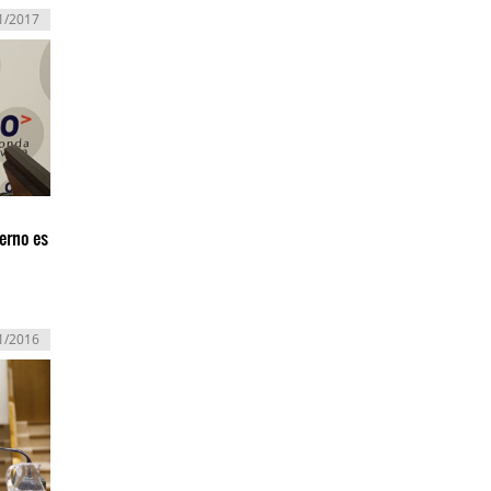
1/2017
erno es
1/2016