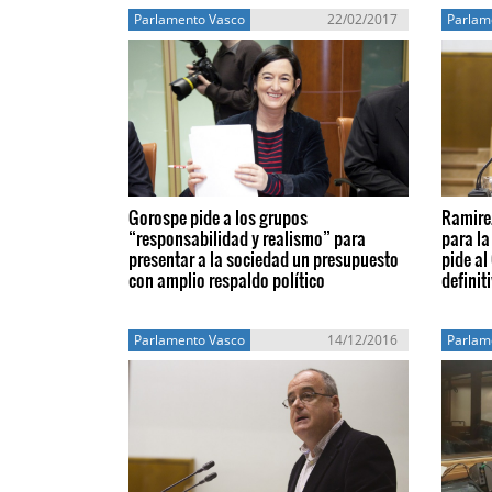
Parlamento Vasco
22/02/2017
Parlam
Gorospe pide a los grupos
Ramirez
“responsabilidad y realismo” para
para la
presentar a la sociedad un presupuesto
pide al
con amplio respaldo político
defini
Parlamento Vasco
14/12/2016
Parlam