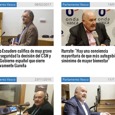
ento Vasco
08/02/2017
Parlamento Vasco
19/0
-Escudero califica de muy grave
Iturrate: "Hay una conciencia
 seguridad la decisión del CSN y
mayoritaria de que más autogobi
 Gobierno español que cierre
sinónimo de mayor bienestar"
tivamente Garoña
ento Vasco
23/11/2016
Parlamento Vasco
11/1