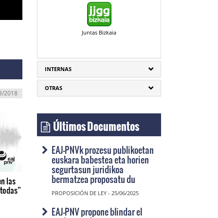
Juntas Bizkaia
INTERNAS
OTRAS
3/2018
Últimos Documentos
EAJ-PNVk prozesu publikoetan
euskara babestea eta horien
segurtasun juridikoa
bermatzea proposatu du
en las
 todas”
PROPOSICIÓN DE LEY - 25/06/2025
EAJ-PNV propone blindar el