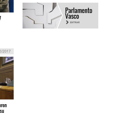
7
2/2017
eren
 su