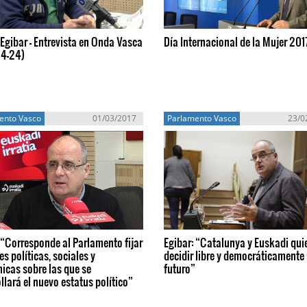
Egibar - Entrevista en Onda Vasca
Día Internacional de la Mujer 201
04-24)
ento Vasco
01/03/2017
Parlamento Vasco
23/0
 “Corresponde al Parlamento fijar
Egibar: “Catalunya y Euskadi qui
es políticas, sociales y
decidir libre y democráticamente
icas sobre las que se
futuro”
llará el nuevo estatus político”