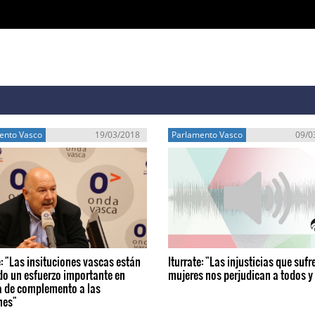
ento Vasco
19/03/2018
Parlamento Vasco
09/0
e: "Las insituciones vascas están
Iturrate: "Las injusticias que sufr
do un esfuerzo importante en
mujeres nos perjudican a todos y
a de complemento a las
nes"