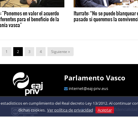
e: "Ponemos en valor el acuerdo
Iturrate: “No se puede blanquear 
iferentes para el beneficio de la
pasado si queremos la convivenc
anía vasca"
1
2
3
4
Siguiente »
Parlamento Vasco
internet@eaj-pnv.eus
estadísticos en cumplimiento del Real decreto Ley 13/2012. Al continuar con 
Cláusula de Confidencialidad
dichas cookies.
Ver política de privacidad
Aceptar