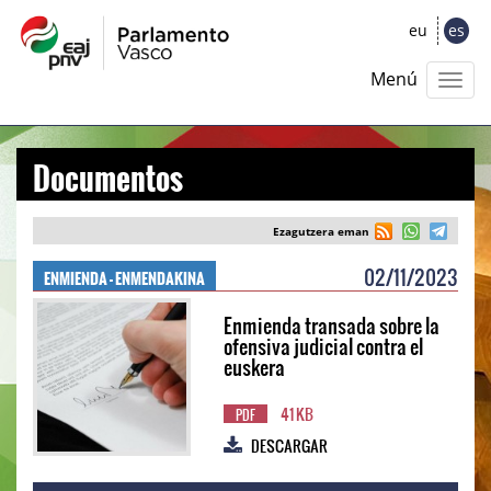
eu
es
Menú
Documentos
Ezagutzera eman
ENMIENDA - ENMENDAKINA
02/11/2023
Enmienda transada sobre la
ofensiva judicial contra el
euskera
41 KB
PDF
DESCARGAR