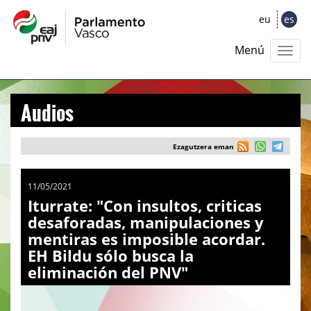
eu
es
Menú
Audios
Ezagutzera eman
11/05/2021
Iturrate: "Con insultos, criticas
desaforadas, manipulaciones y
mentiras es imposible acordar.
EH Bildu sólo busca la
eliminación del PNV"