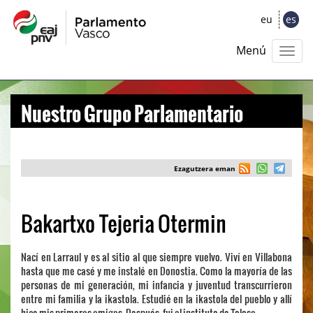
eu
es
Menú
Nuestro Grupo Parlamentario
Ezagutzera eman
Bakartxo Tejeria Otermin
Nací en Larraul y es al sitio al que siempre vuelvo. Viví en Villabona
hasta que me casé y me instalé en Donostia. Como la mayoría de las
personas de mi generación, mi infancia y juventud transcurrieron
entre mi familia y la ikastola. Estudié en la ikastola del pueblo y allí
hice mis primeras amigas. Después, fui al instituto de Tolosa.