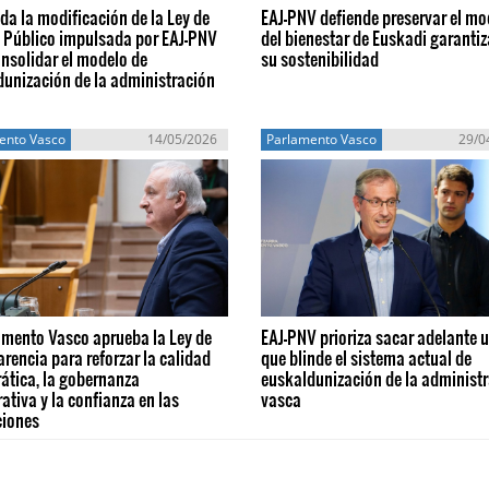
a la modificación de la Ley de
EAJ-PNV defiende preservar el mo
 Público impulsada por EAJ-PNV
del bienestar de Euskadi garanti
nsolidar el modelo de
su sostenibilidad
unización de la administración
ento Vasco
14/05/2026
Parlamento Vasco
29/0
amento Vasco aprueba la Ley de
EAJ-PNV prioriza sacar adelante 
rencia para reforzar la calidad
que blinde el sistema actual de
ática, la gobernanza
euskaldunización de la administ
ativa y la confianza en las
vasca
ciones