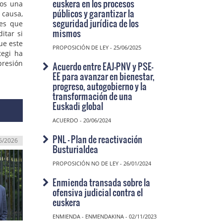
euskera en los procesos
mos una
públicos y garantizar la
 causa,
seguridad jurídica de los
les que
mismos
itar si
ue este
PROPOSICIÓN DE LEY - 25/06/2025
tegi ha
presión
Acuerdo entre EAJ-PNV y PSE-
EE para avanzar en bienestar,
progreso, autogobierno y la
transformación de una
Euskadi global
ACUERDO - 20/06/2024
PNL - Plan de reactivación
6/2026
Busturialdea
PROPOSICIÓN NO DE LEY - 26/01/2024
Enmienda transada sobre la
ofensiva judicial contra el
euskera
ENMIENDA - ENMENDAKINA - 02/11/2023