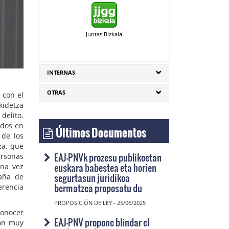
Juntas Bizkaia
INTERNAS
OTRAS
 con el
kidetza
delito.
Últimos Documentos
ados en
 de los
za, que
EAJ-PNVk prozesu publikoetan
ersonas
euskara babestea eta horien
una vez
segurtasun juridikoa
paña de
bermatzea proposatu du
erencia
PROPOSICIÓN DE LEY - 25/06/2025
conocer
EAJ-PNV propone blindar el
ión muy