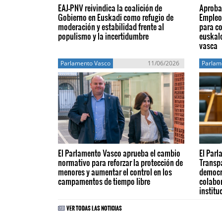
EAJ-PNV reivindica la coalición de
Aprobad
Gobierno en Euskadi como refugio de
Empleo
moderación y estabilidad frente al
para co
populismo y la incertidumbre
euskald
vasca
Parlamento Vasco
11/06/2026
Parlam
El Parlamento Vasco aprueba el cambio
El Parl
normativo para reforzar la protección de
Transpa
menores y aumentar el control en los
democr
campamentos de tiempo libre
colabor
institu
VER TODAS LAS NOTICIAS