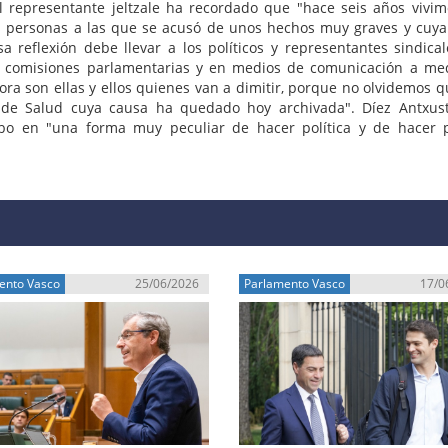
l representante jeltzale ha recordado que "hace seis años vivi
nas personas a las que se acusó de unos hechos muy graves y cuya
 reflexión debe llevar a los políticos y representantes sindica
 comisiones parlamentarias y en medios de comunicación a med
ora son ellas y ellos quienes van a dimitir, porque no olvidemos q
 de Salud cuya causa ha quedado hoy archivada". Díez Antxus
o en "una forma muy peculiar de hacer política y de hacer 
ento Vasco
25/06/2026
Parlamento Vasco
17/0