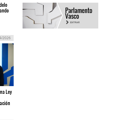
delo
zando
4/2026
una Ley
ración