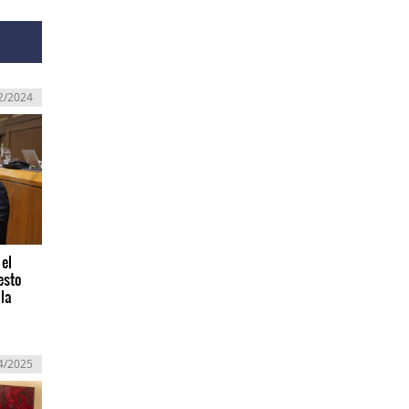
2/2024
 el
esto
la
4/2025