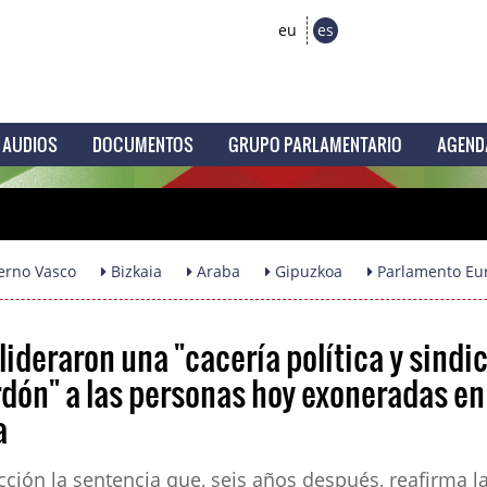
eu
es
AUDIOS
DOCUMENTOS
GRUPO PARLAMENTARIO
AGEND
erno Vasco
Bizkaia
Araba
Gipuzkoa
Parlamento Eu
ideraron una "cacería política y sindic
erdón" a las personas hoy exoneradas en
a
acción la sentencia que, seis años después, reafirma l