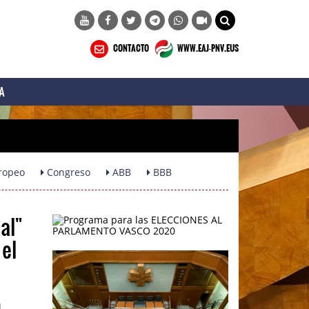
CONTACTO
WWW.EAJ-PNV.EUS
A
ropeo
Congreso
ABB
BBB
al"
 el
a