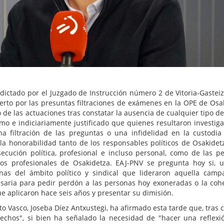
dictado por el Juzgado de Instrucción número 2 de Vitoria-Gasteiz
ierto por las presuntas filtraciones de exámenes en la OPE de Osa
de las actuaciones tras constatar la ausencia de cualquier tipo de 
mo e indiciariamente justificado que quienes resultaron investig
na filtración de las preguntas o una infidelidad en la custodia
 la honorabilidad tanto de los responsables políticos de Osakidet
cución política, profesional e incluso personal, como de las p
 los profesionales de Osakidetza. EAJ-PNV se pregunta hoy si, 
onas del ámbito político y sindical que lideraron aquella cam
esaria para pedir perdón a las personas hoy exoneradas o la coh
ue aplicaron hace seis años y presentar su dimisión.
o Vasco, Joseba Díez Antxustegi, ha afirmado esta tarde que, tras 
isfechos", si bien ha señalado la necesidad de "hacer una reflex