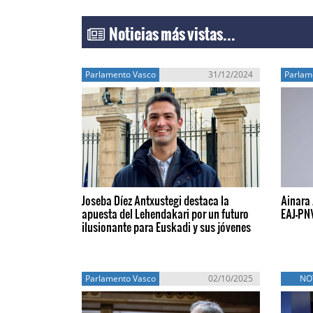
Noticias más vistas...
Parlamento Vasco
31/12/2024
Parlam
Joseba Díez Antxustegi destaca la
Ainara 
apuesta del Lehendakari por un futuro
EAJ-PNV
ilusionante para Euskadi y sus jóvenes
Parlamento Vasco
02/10/2025
NO