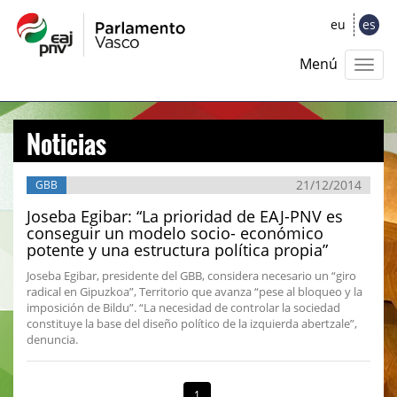
eu
es
Menú
Noticias
21/12/2014
GBB
Joseba Egibar: “La prioridad de EAJ-PNV es
conseguir un modelo socio- económico
potente y una estructura política propia”
Joseba Egibar, presidente del GBB, considera necesario un “giro
radical en Gipuzkoa”, Territorio que avanza “pese al bloqueo y la
imposición de Bildu”. “La necesidad de controlar la sociedad
constituye la base del diseño político de la izquierda abertzale”,
denuncia.
1