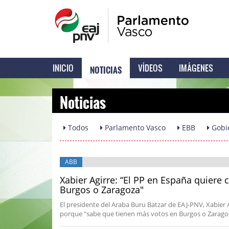
NOTICIAS
INICIO
VÍDEOS
IMÁGENES
Noticias
Todos
Parlamento Vasco
EBB
Gobi
ABB
Xabier Agirre: “El PP en España quier
Burgos o Zaragoza"
El presidente del Araba Buru Batzar de EAJ-PNV, Xabier 
porque "sabe que tienen más votos en Burgos o Zaragoza