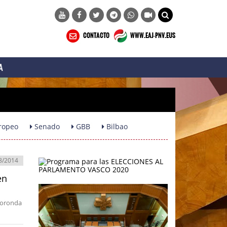
CONTACTO
WWW.EAJ-PNV.EUS
A
ropeo
Senado
GBB
Bilbao
8/2014
en
 Foronda