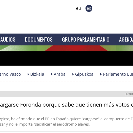
eu
es
AUDIOS
DOCUMENTOS
GRUPO PARLAMENTARIO
AGEND
erno Vasco
Bizkaia
Araba
Gipuzkoa
Parlamento Eu
07/0
e cargarse Foronda porque sabe que tienen más votos 
Agirre, ha afirmado que el PP en España quiere "cargarse" el aeropuerto de
" y no le importa "sacrificar" el aeródromo alavés.