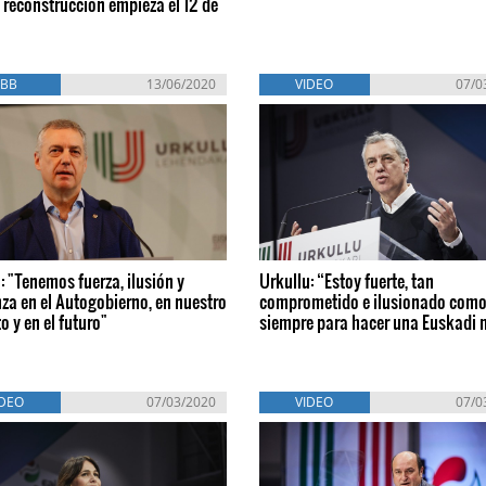
a reconstrucción empieza el 12 de
EBB
13/06/2020
VIDEO
07/0
: "Tenemos fuerza, ilusión y
Urkullu: “Estoy fuerte, tan
za en el Autogobierno, en nuestro
comprometido e ilusionado com
o y en el futuro"
siempre para hacer una Euskadi 
IDEO
07/03/2020
VIDEO
07/0