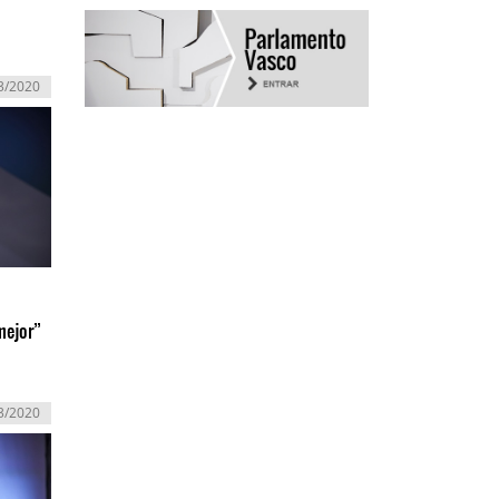
3/2020
o
mejor”
3/2020