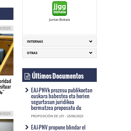
Juntas Bizkaia
0/2020
INTERNAS
OTRAS
Últimos Documentos
ioridad
 situar
EAJ-PNVk prozesu publikoetan
0%"
euskara babestea eta horien
segurtasun juridikoa
bermatzea proposatu du
9/2020
PROPOSICIÓN DE LEY - 25/06/2025
EAJ-PNV propone blindar el