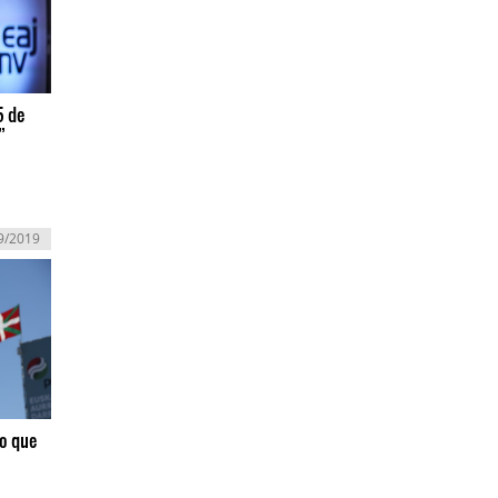
5 de
”
9/2019
lo que