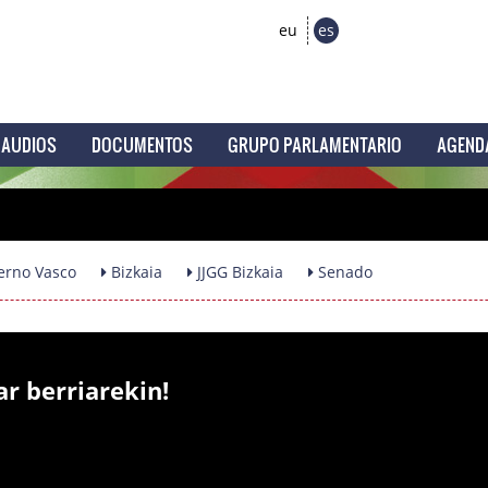
eu
es
AUDIOS
DOCUMENTOS
GRUPO PARLAMENTARIO
AGEND
erno Vasco
Bizkaia
JJGG Bizkaia
Senado
ar berriarekin!