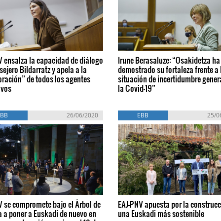
 ensalza la capacidad de diálogo
Irune Berasaluze: “Osakidetza ha
sejero Bildarratz y apela a la
demostrado su fortaleza frente a 
ración” de todos los agentes
situación de incertidumbre gener
ivos
la Covid-19”
EBB
26/06/2020
EBB
25/0
V se compromete bajo el Árbol de
EAJ-PNV apuesta por la construcc
 a poner a Euskadi de nuevo en
una Euskadi más sostenible