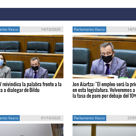
ento Vasco
14/10/2020
Parlamento Vasco
14/1
 reivindica la palabra frente a la
Jon Aiartza: "El empleo será la pr
a a dialogar de Bildu
en esta legislatura. Volveremos a
la tasa de paro por debajo del 1
ento Vasco
01/10/2020
Parlamento Vasco
25/0