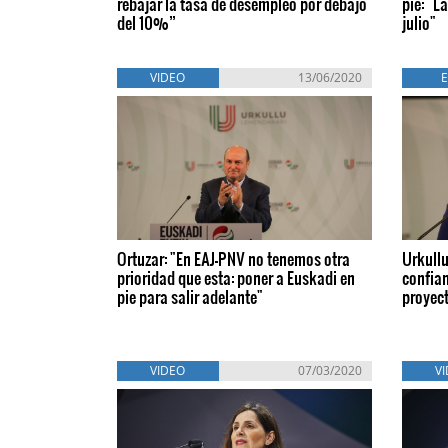
rebajar la tasa de desempleo por debajo
pie: "L
del 10%”
julio"
VIDEO
13/06/2020
Ortuzar: "En EAJ-PNV no tenemos otra
Urkullu
prioridad que esta: poner a Euskadi en
confian
pie para salir adelante"
proyect
VIDEO
07/03/2020
V