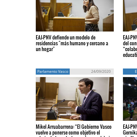
EAJ-PNV defiende un modelo de
EAJ-PNV
residencias "más humano y cercano a
del con
un hogar"
“colabo
educat
Parlamento Vasco
24/09/2020
Mikel Arruabarrena: “El Gobierno Vasco
EAJ-PN
vuelve a ponerse como objetivo el
Gernika