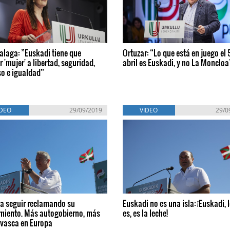
alaga: ”Euskadi tiene que
Ortuzar: “Lo que está en juego el 
r 'mujer' a libertad, seguridad,
abril es Euskadi, y no La Moncloa
so e igualdad”
IDEO
29/09/2019
VIDEO
29/0
a seguir reclamando su
Euskadi no es una isla: ¡Euskadi, 
miento. Más autogobierno, más
es, es la leche!
 vasca en Europa