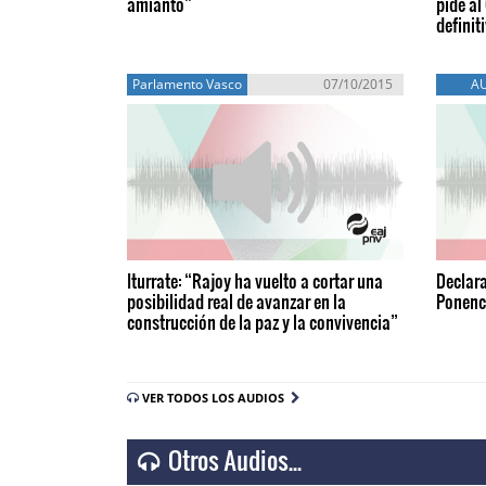
amianto”
pide al
defini
Parlamento Vasco
07/10/2015
A
Iturrate: “Rajoy ha vuelto a cortar una
Declara
posibilidad real de avanzar en la
Ponenc
construcción de la paz y la convivencia”
VER TODOS LOS AUDIOS
Otros Audios...