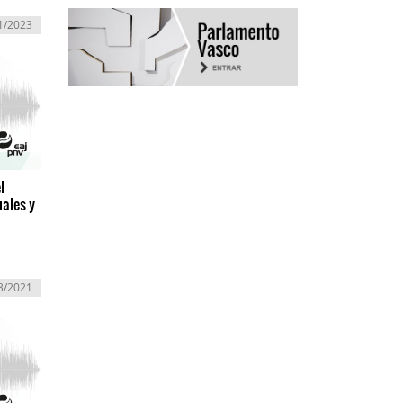
1/2023
l
uales y
3/2021