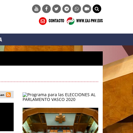
CONTACTO
WWW.EAJ-PNV.EUS
A
man