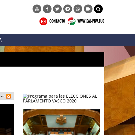
CONTACTO
WWW.EAJ-PNV.EUS
A
man