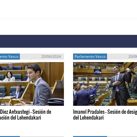
ento Vasco
20/06/2024
Parlamento Vasco
20/0
Díez Antxustegi - Sesión de
Imanol Pradales - Sesión de desi
ación del Lehendakari
del Lehendakari