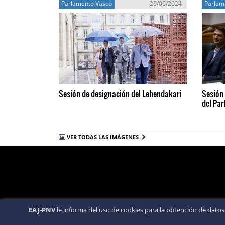
Parlamento Vasco
20/06/2024
Parlam
Sesión de designación del Lehendakari
Sesión 
del Pa
VER TODAS LAS IMÁGENES
EAJ-PNV
le informa del uso de cookies para la obtención de datos 