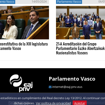
ento Vasco
14/05/2024
Parlamento Vasco
06/0
constitutiva de la XIII legislatura
21-A Acreditación del Grupo
rlamento Vasco
Parlamentario Euzko Abertzaleak 
Nacionalistas Vascos
Parlamento Vasco
internet@eaj-pnv.eus
estadísticos en cumplimiento del Real decreto Ley 13/2012. Al continuar con 
Cláusula de Confidencialidad
dichas cookies.
Ver política de privacidad
Aceptar