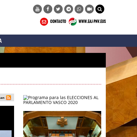
CONTACTO
WWW.EAJ-PNV.EUS
A
man