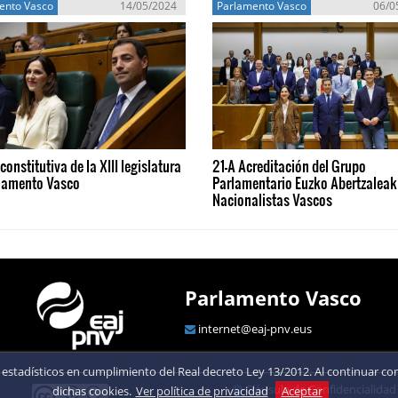
ento Vasco
14/05/2024
Parlamento Vasco
06/0
constitutiva de la XIII legislatura
21-A Acreditación del Grupo
rlamento Vasco
Parlamentario Euzko Abertzaleak 
Nacionalistas Vascos
Parlamento Vasco
internet@eaj-pnv.eus
estadísticos en cumplimiento del Real decreto Ley 13/2012. Al continuar con 
Cláusula de Confidencialidad
dichas cookies.
Ver política de privacidad
Aceptar