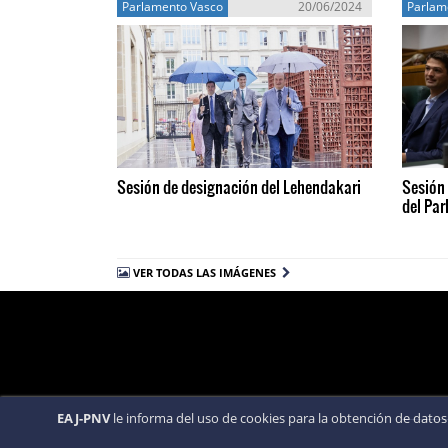
Parlamento Vasco
20/06/2024
Parlam
Sesión de designación del Lehendakari
Sesión 
del Pa
VER TODAS LAS IMÁGENES
EAJ-PNV
le informa del uso de cookies para la obtención de datos 