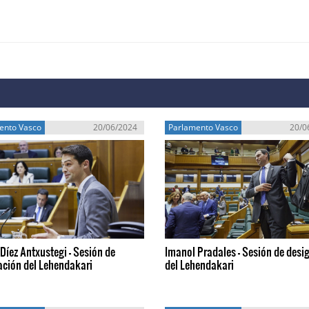
ento Vasco
20/06/2024
Parlamento Vasco
20/0
Díez Antxustegi - Sesión de
Imanol Pradales - Sesión de desi
ación del Lehendakari
del Lehendakari