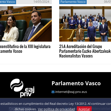
ento Vasco
14/05/2024
Parlamento Vasco
06/0
constitutiva de la XIII legislatura
21-A Acreditación del Grupo
rlamento Vasco
Parlamentario Euzko Abertzaleak 
Nacionalistas Vascos
Parlamento Vasco
internet@eaj-pnv.eus
estadísticos en cumplimiento del Real decreto Ley 13/2012. Al continuar con 
Cláusula de Confidencialidad
dichas cookies.
Ver política de privacidad
Aceptar