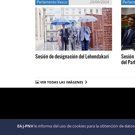
Parlamento Vasco
20/06/2024
Parlam
Sesión de designación del Lehendakari
Sesión 
del Pa
VER TODAS LAS IMÁGENES
EAJ-PNV
le informa del uso de cookies para la obtención de datos 