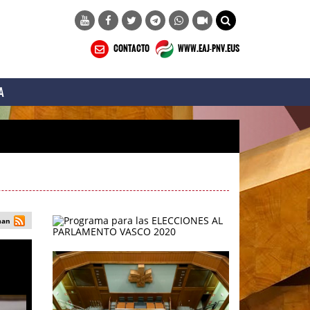
CONTACTO
WWW.EAJ-PNV.EUS
A
man