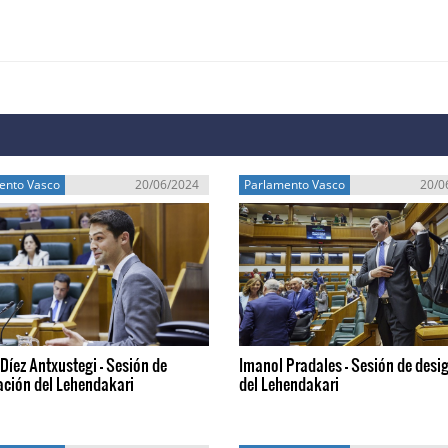
ento Vasco
20/06/2024
Parlamento Vasco
20/0
Díez Antxustegi - Sesión de
Imanol Pradales - Sesión de desi
ación del Lehendakari
del Lehendakari