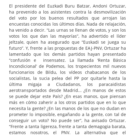
El presidente del Euzkadi Buru Batzar, Andoni Ortuzar,
ha prevenido a los asistentes contra la desmovilización
del voto por los buenos resultados que arrojan las
encuestas conocidas los últimos días. Nada de relajación,
ha venido a decir. “Las urnas se llenan de votos, y son los
votos los que dan las mayorías”, ha advertido el líder
jeltzale, quien ha asegurado que “Euskadi se juega su
futuro”. Y, frente a las propuestas de EAJ-PNV, Ortuzar ha
lamentado que los demás partidos hayan presentado
“confusión e insensatez. La llamada ‘Renta Básica
Incondicional’ de Podemos, los tropecientos mil nuevos
funcionarios de Bildu, los vídeos chabacanos de los
socialistas, la sucia pelea del PP por quitarle hasta la
última migaja a Ciudadanos, los paracaidistas
aerotransportados desde Madrid... ¿En manos de estos
se puede dejar este País? ¿En esas manos, que piensan
más en cómo zaherir a los otros partidos que en lo que
necesita la gente? ¿En las manos de los que no dudan en
prometer lo imposible, engañando a la gente, con tal de
conseguir un voto? No puede ser”, ha avisado Ortuzar.
“Frente a tanta ligereza, frente a tanta demagogia barata,
estamos nosotros, el PNV. La alternativa que el