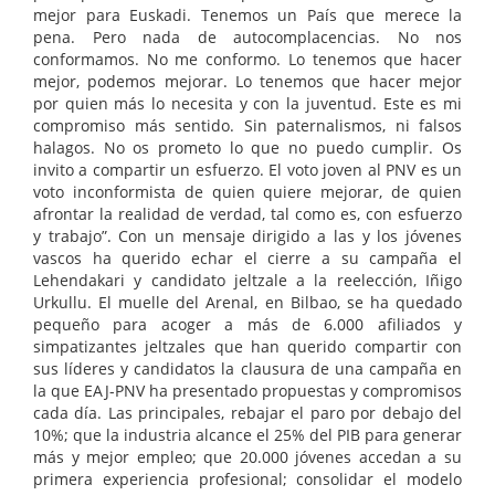
mejor para Euskadi. Tenemos un País que merece la
pena. Pero nada de autocomplacencias. No nos
conformamos. No me conformo. Lo tenemos que hacer
mejor, podemos mejorar. Lo tenemos que hacer mejor
por quien más lo necesita y con la juventud. Este es mi
compromiso más sentido. Sin paternalismos, ni falsos
halagos. No os prometo lo que no puedo cumplir. Os
invito a compartir un esfuerzo. El voto joven al PNV es un
voto inconformista de quien quiere mejorar, de quien
afrontar la realidad de verdad, tal como es, con esfuerzo
y trabajo”. Con un mensaje dirigido a las y los jóvenes
vascos ha querido echar el cierre a su campaña el
Lehendakari y candidato jeltzale a la reelección, Iñigo
Urkullu. El muelle del Arenal, en Bilbao, se ha quedado
pequeño para acoger a más de 6.000 afiliados y
simpatizantes jeltzales que han querido compartir con
sus líderes y candidatos la clausura de una campaña en
la que EAJ-PNV ha presentado propuestas y compromisos
cada día. Las principales, rebajar el paro por debajo del
10%; que la industria alcance el 25% del PIB para generar
más y mejor empleo; que 20.000 jóvenes accedan a su
primera experiencia profesional; consolidar el modelo