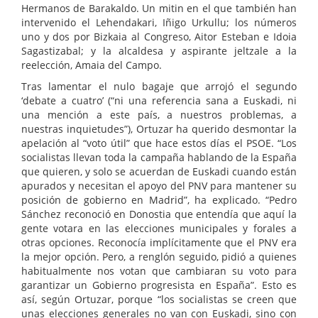
Hermanos de Barakaldo. Un mitin en el que también han
intervenido el Lehendakari, Iñigo Urkullu; los números
uno y dos por Bizkaia al Congreso, Aitor Esteban e Idoia
Sagastizabal; y la alcaldesa y aspirante jeltzale a la
reelección, Amaia del Campo.
Tras lamentar el nulo bagaje que arrojó el segundo
‘debate a cuatro’ (“ni una referencia sana a Euskadi, ni
una mención a este país, a nuestros problemas, a
nuestras inquietudes”), Ortuzar ha querido desmontar la
apelación al “voto útil” que hace estos días el PSOE. “Los
socialistas llevan toda la campaña hablando de la España
que quieren, y solo se acuerdan de Euskadi cuando están
apurados y necesitan el apoyo del PNV para mantener su
posición de gobierno en Madrid”, ha explicado. “Pedro
Sánchez reconoció en Donostia que entendía que aquí la
gente votara en las elecciones municipales y forales a
otras opciones. Reconocía implícitamente que el PNV era
la mejor opción. Pero, a renglón seguido, pidió a quienes
habitualmente nos votan que cambiaran su voto para
garantizar un Gobierno progresista en España”. Esto es
así, según Ortuzar, porque “los socialistas se creen que
unas elecciones generales no van con Euskadi, sino con