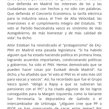
Que defienda en Madrid los intereses de los y las
ciudadanas vascas con hechos y no sólo con palabras.
Que defienda el Concierto Económico, la tarifa eléctrica
para la industria vasca, el Tren de Alta Velocidad, las
inversiones o el cumplimiento íntegro del Estatuto. “El
voto al Partido Nacionalista vasco es sinónimo de más
Autogobierno, de más bienestar y de más calidad de
vida”, ha dicho.
Aitor Esteban ha reivindicado el “protagonismo” de EAJ-
PNV en Madrid esta pasada legislatura. “Si ha habido
alguien que ha estado haciendo política en primera línea,
logrando acuerdos importantes, condicionando políticas
y gobiernos, ha sido el PNV. Hemos demostrado que se
pueden hacer cosas por Euskadi desde Madrid”, ha
dicho, y ha añadido que “el voto al PNV es el voto más útil
para vascas y vascos”. Así, ha recordado que fue el Grupo
Vasco quien “obligó a Rajoy a que se subieran las
pensiones con el IPC” y ha citado algunos de los logros
conseguidos para la Margen Izquierda, como la Variante
Sur Ferroviaria, la depuradora de Galindo o el
intercambiador de Urbinaga. “¿Alguien cree que PP o
PSOE se han preocupado de sacar estos temas? Por