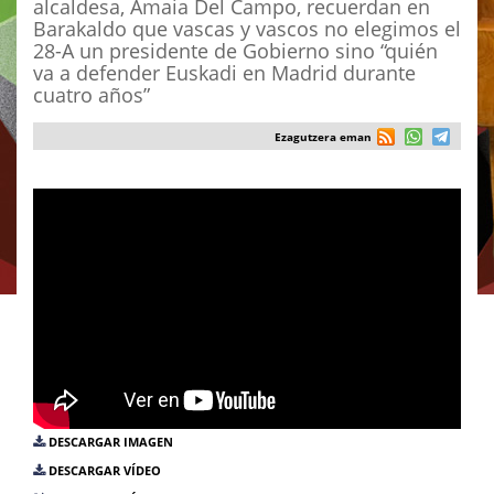
alcaldesa, Amaia Del Campo, recuerdan en
Barakaldo que vascas y vascos no elegimos el
28-A un presidente de Gobierno sino “quién
va a defender Euskadi en Madrid durante
cuatro años”
Ezagutzera eman
DESCARGAR IMAGEN
DESCARGAR VÍDEO