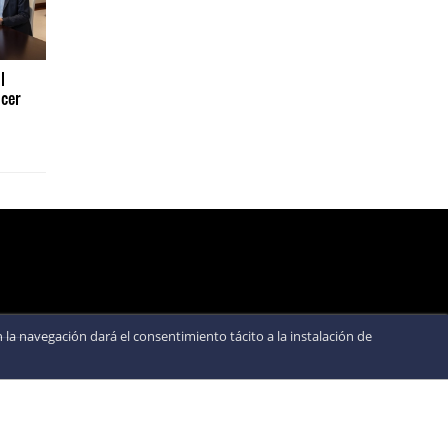
l
cer
la navegación dará el consentimiento tácito a la instalación de