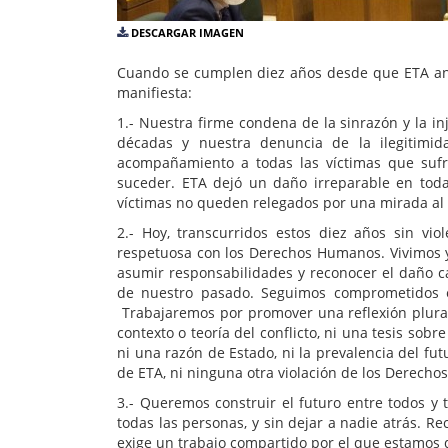
DESCARGAR IMAGEN
Cuando se cumplen diez años desde que ETA anunc
manifiesta:
1.- Nuestra firme condena de la sinrazón y la in
décadas y nuestra denuncia de la ilegitimid
acompañamiento a todas las víctimas que sufr
suceder. ETA dejó un daño irreparable en tod
víctimas no queden relegados por una mirada al 
2.- Hoy, transcurridos estos diez años sin vio
respetuosa con los Derechos Humanos. Vivimos y
asumir responsabilidades y reconocer el daño c
de nuestro pasado. Seguimos comprometidos en
Trabajaremos por promover una reflexión plur
contexto o teoría del conflicto, ni una tesis sob
ni una razón de Estado, ni la prevalencia del fut
de ETA, ni ninguna otra violación de los Derech
3.- Queremos construir el futuro entre todos y
todas las personas, y sin dejar a nadie atrás. R
exige un trabajo compartido por el que estamos d