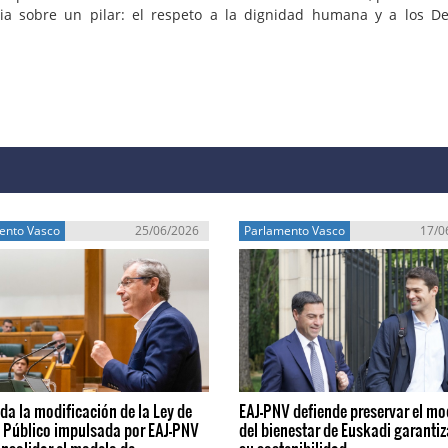
cia sobre un pilar: el respeto a la dignidad humana y a los D
ento Vasco
25/06/2026
Parlamento Vasco
17/0
a la modificación de la Ley de
EAJ-PNV defiende preservar el mo
 Público impulsada por EAJ-PNV
del bienestar de Euskadi garanti