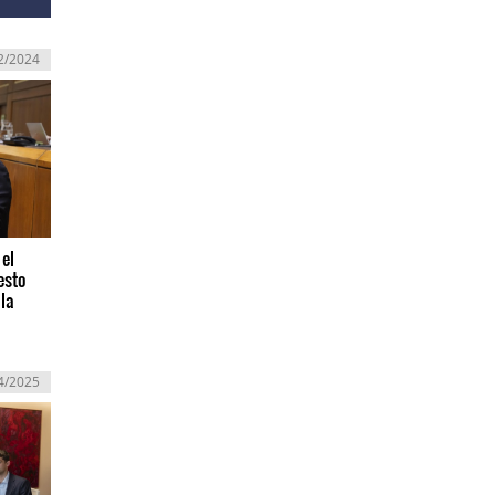
2/2024
 el
esto
la
4/2025