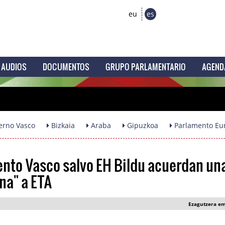
eu
es
AUDIOS
DOCUMENTOS
GRUPO PARLAMENTARIO
AGEND
erno Vasco
Bizkaia
Araba
Gipuzkoa
Parlamento Eu
ento Vasco salvo EH Bildu acuerdan un
na" a ETA
Ezagutzera e