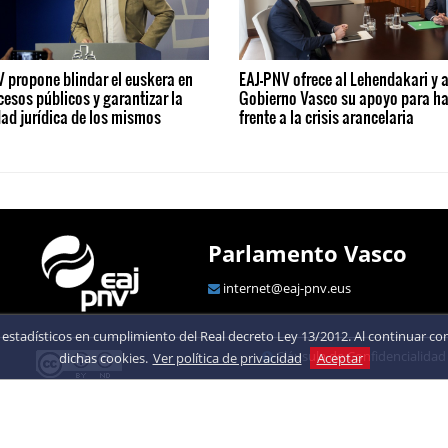
 propone blindar el euskera en
EAJ-PNV ofrece al Lehendakari y a
cesos públicos y garantizar la
Gobierno Vasco su apoyo para ha
ad jurídica de los mismos
frente a la crisis arancelaria
Parlamento Vasco
internet@eaj-pnv.eus
estadísticos en cumplimiento del Real decreto Ley 13/2012. Al continuar con 
Cláusula de Confidencialidad
dichas cookies.
Ver política de privacidad
Aceptar