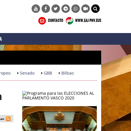
CONTACTO
WWW.EAJ-PNV.EUS
A
ropeo
Senado
GBB
Bilbao
a
man