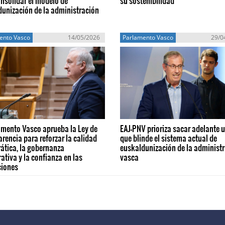
nsolidar el modelo de
su sostenibilidad
unización de la administración
ento Vasco
14/05/2026
Parlamento Vasco
29/0
amento Vasco aprueba la Ley de
EAJ-PNV prioriza sacar adelante 
rencia para reforzar la calidad
que blinde el sistema actual de
ática, la gobernanza
euskaldunización de la administ
ativa y la confianza en las
vasca
ciones