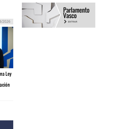
4/2026
una Ley
ración