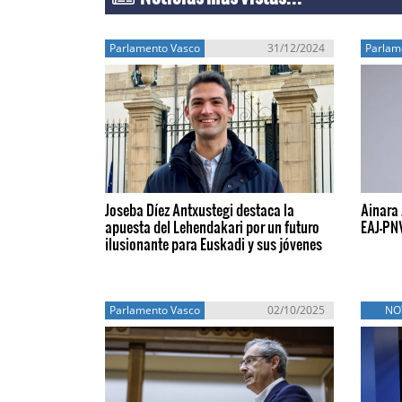
Parlamento Vasco
31/12/2024
Parlam
Joseba Díez Antxustegi destaca la
Ainara 
apuesta del Lehendakari por un futuro
EAJ-PNV
ilusionante para Euskadi y sus jóvenes
Parlamento Vasco
02/10/2025
NO