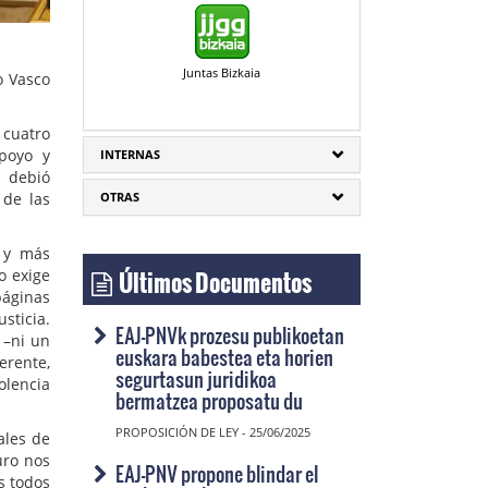
Juntas Bizkaia
o Vasco
 cuatro
apoyo y
INTERNAS
a debió
 de las
OTRAS
a y más
Últimos Documentos
o exige
páginas
sticia.
EAJ-PNVk prozesu publikoetan
 –ni un
euskara babestea eta horien
erente,
segurtasun juridikoa
olencia
bermatzea proposatu du
PROPOSICIÓN DE LEY - 25/06/2025
ales de
uro nos
EAJ-PNV propone blindar el
s todos