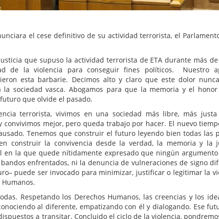
iara el cese definitivo de su actividad terrorista, el Parlament
justicia que supuso la actividad terrorista de ETA durante más de
ad de la violencia para conseguir fines políticos. Nuestro 
ieron esta barbarie. Decimos alto y claro que este dolor nunc
a la sociedad vasca. Abogamos para que la memoria y el honor
futuro que olvide el pasado.
lencia terrorista, vivimos en una sociedad más libre, más just
 convivimos mejor, pero queda trabajo por hacer. El nuevo tiemp
ausado. Tenemos que construir el futuro leyendo bien todas las 
 construir la convivencia desde la verdad, la memoria y la ju
al en la que quede nítidamente expresado que ningún argumento
re bandos enfrentados, ni la denuncia de vulneraciones de signo dif
uro– puede ser invocado para minimizar, justificar o legitimar la vi
os Humanos.
 todas. Respetando los Derechos Humanos, las creencias y los ide
econociendo al diferente, empatizando con él y dialogando. Ese fut
ispuestos a transitar. Concluido el ciclo de la violencia, pondremo