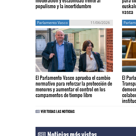
moderación y estabilidad frente al
para co
populismo y la incertidumbre
euskald
vasca
Parlamento Vasco
11/06/2026
Parlam
El Parlamento Vasco aprueba el cambio
El Parl
normativo para reforzar la protección de
Transpa
menores y aumentar el control en los
democr
campamentos de tiempo libre
colabor
institu
VER TODAS LAS NOTICIAS
Noticias más vistas...