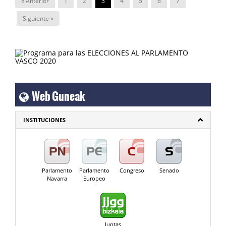
« Anterior
1
2
3
4
5
6
7
Siguiente »
Web Guneak
INSTITUCIONES
Parlamento
Parlamento
Congreso
Senado
Navarra
Europeo
Juntas